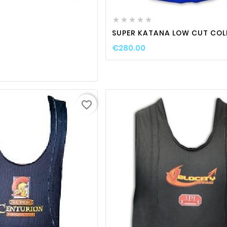
favorite_border

visibility





SUPER KATANA LOW CUT COLL
€280.00
favorite_border