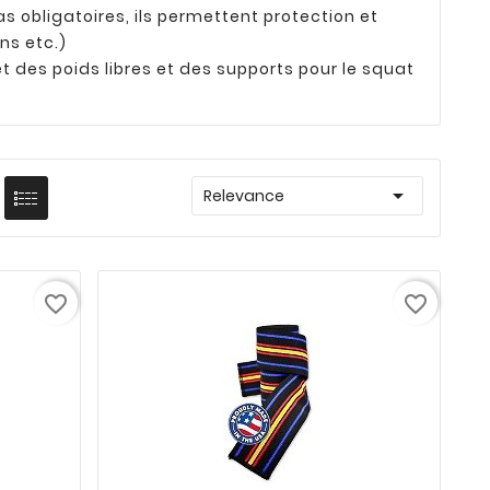
s obligatoires, ils permettent protection et
ns etc.)
et des poids libres et des supports pour le squat

Relevance
favorite_border
favorite_border