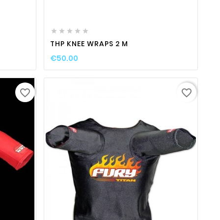
ty
favorite_border

visibility






THP KNEE WRAPS 2 M
€50.00
favorite_border
favorite_border
ty
favorite_border

visibility
