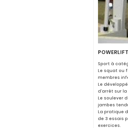
POWERLIF
Sport à caté
Le squat ou f
membres infér
Le développé
d’arrêt sur la
Le soulever d
jambes tendu
La pratique 
de 3 essais 
exercices.