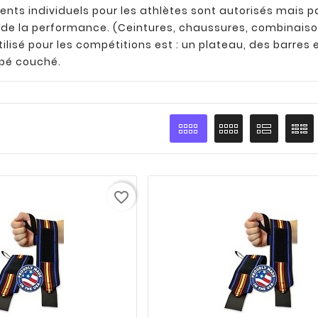
ts individuels pour les athlètes sont autorisés mais pa
 de la performance. (Ceintures, chaussures, combinaiso
tilisé pour les compétitions est : un plateau, des barres 
ppé couché.
favorite_border