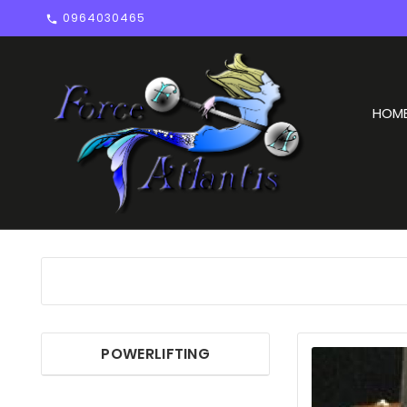
0964030465

HOM
POWERLIFTING