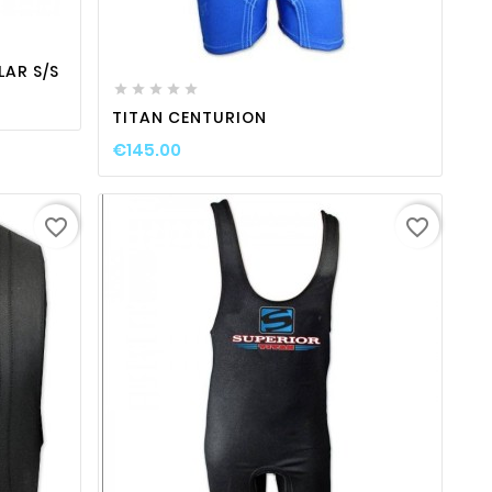
favorite_border

visibility

AR S/S





TITAN CENTURION
€145.00
favorite_border
favorite_border