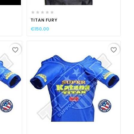





TITAN FURY
€150.00
favorite_border
favorite_border
ty
favorite_border

visibility
