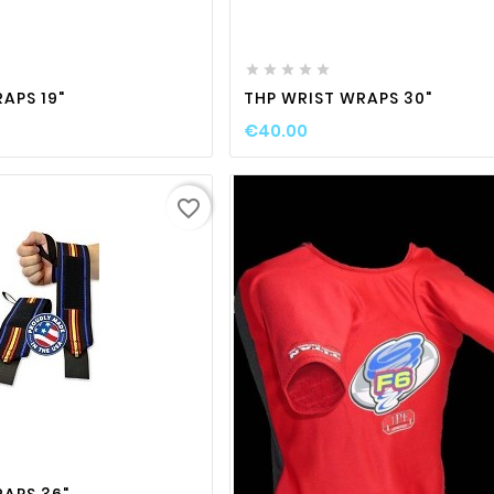
favorite_border

visibility
favorite_border

visibili






APS 19"
THP WRIST WRAPS 30"
€40.00
favorite_border
favorite_border

visibility
favorite_border

visibili

RAPS 36"