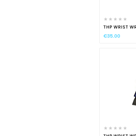






THP WRIST WR
€35.00






THP WRIST W