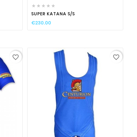





SUPER KATANA S/S
€230.00
favorite_border
favorite_border
ty