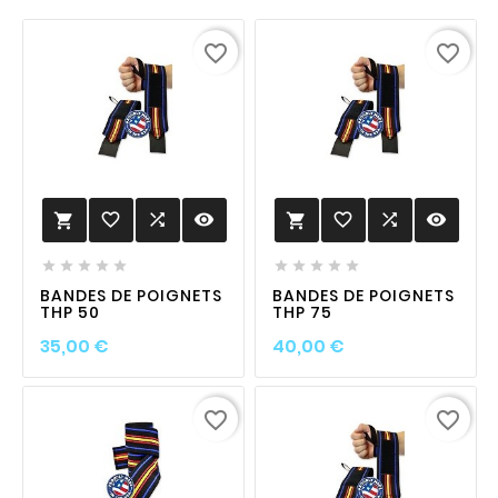
favorite_border
favorite_border
favorite_border

visibility
favorite_border

visibility












BANDES DE POIGNETS
BANDES DE POIGNETS
THP 50
THP 75
Prix
Prix
35,00 €
40,00 €
favorite_border
favorite_border