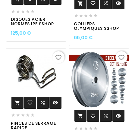
favorite_border

visibility











DISQUES ACIER
COLLIERS
NORMES IPF SSHOP
OLYMPIQUES SSHOP
Prix
125,00 €
Prix
65,00 €
favorite_border
favorite_border
favorite_border

visibility

favorite_border

visibility






PINCES DE SERRAGE
RAPIDE




