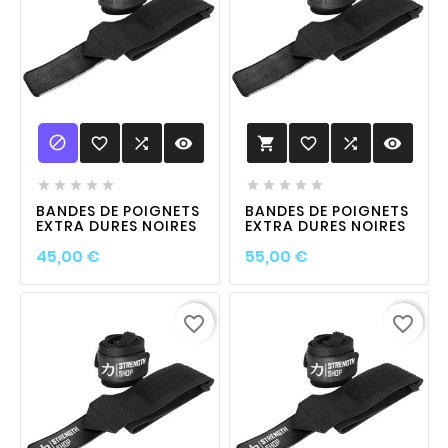

favorite_border

visibility
favorite_border

visibility











BANDES DE POIGNETS
BANDES DE POIGNETS
EXTRA DURES NOIRES
EXTRA DURES NOIRES
Prix
Prix
45,00 €
55,00 €
favorite_border
favorite_border