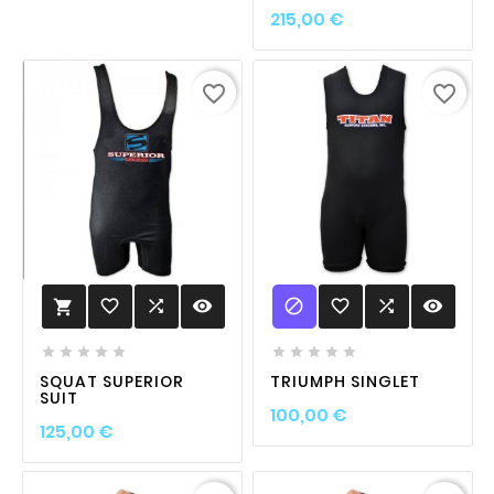
Prix
215,00 €
favorite_border
favorite_border

favorite_border

visibility
favorite_border

visibility











SQUAT SUPERIOR
TRIUMPH SINGLET
SUIT
Prix
100,00 €
Prix
125,00 €