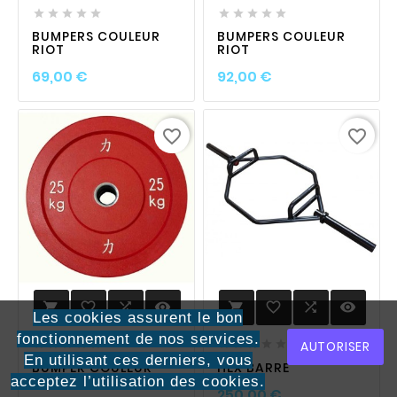










BUMPERS COULEUR
BUMPERS COULEUR
RIOT
RIOT
Prix
Prix
69,00 €
92,00 €
favorite_border
favorite_border
favorite_border

visibility
favorite_border

visibility


Les cookies assurent le bon
fonctionnement de nos services.
AUTORISER










En utilisant ces derniers, vous
BUMPER COULEUR
HEX BARRE
RIOT
acceptez l’utilisation des cookies.
Prix
250,00 €