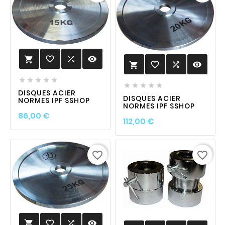
favorite_border

visibility

favorite_border

visibility











DISQUES ACIER
DISQUES ACIER
NORMES IPF SSHOP
NORMES IPF SSHOP
Prix
86,00 €
Prix
112,00 €
favorite_border
favorite_border
favorite_border

visibility
