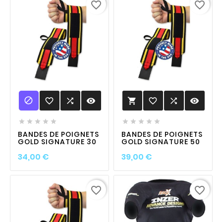
favorite_border
favorite_border

favorite_border

visibility
favorite_border

visibility











BANDES DE POIGNETS
BANDES DE POIGNETS
GOLD SIGNATURE 30
GOLD SIGNATURE 50
Prix
Prix
34,00 €
39,00 €
favorite_border
favorite_border