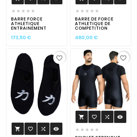










BARRE FORCE
BARRE DE FORCE
ATHLETIQUE
ATHLETIQUE DE
ENTRAINEMENT
COMPETITION
Prix
Prix
173,50 €
480,00 €
favorite_border
favorite_border
favorite_border

visibility

favorite_border

visibility





