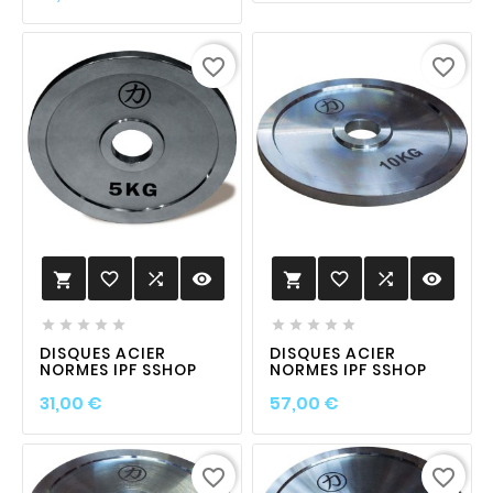
favorite_border
favorite_border
favorite_border

visibility
favorite_border

visibility












DISQUES ACIER
DISQUES ACIER
NORMES IPF SSHOP
NORMES IPF SSHOP
Prix
Prix
31,00 €
57,00 €
favorite_border
favorite_border