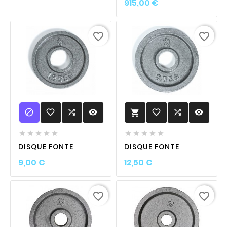
Prix
915,00 €
favorite_border
favorite_border

favorite_border

visibility
favorite_border

visibility











DISQUE FONTE
DISQUE FONTE
Prix
Prix
9,00 €
12,50 €
favorite_border
favorite_border