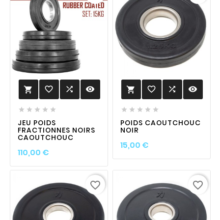
favorite_border

visibility
favorite_border

visibility












JEU POIDS
POIDS CAOUTCHOUC
FRACTIONNES NOIRS
NOIR
CAOUTCHOUC
Prix
15,00 €
Prix
110,00 €
favorite_border
favorite_border