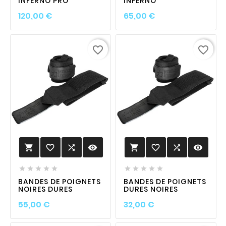
INFERNO PRO
INFERNO
Prix
Prix
120,00 €
65,00 €
favorite_border
favorite_border
favorite_border

visibility
favorite_border

visibility












BANDES DE POIGNETS
BANDES DE POIGNETS
NOIRES DURES
DURES NOIRES
Prix
Prix
55,00 €
32,00 €