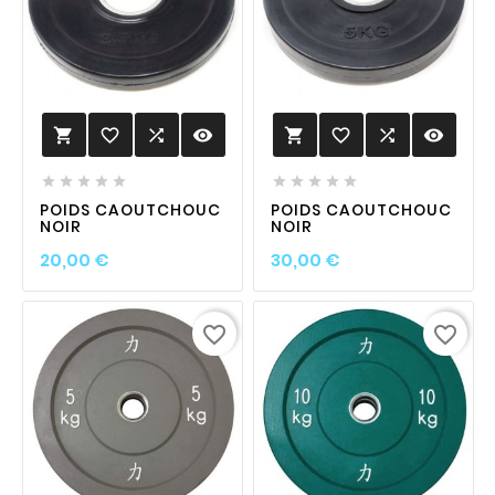
favorite_border

visibility
favorite_border

visibility












POIDS CAOUTCHOUC
POIDS CAOUTCHOUC
NOIR
NOIR
Prix
Prix
20,00 €
30,00 €
favorite_border
favorite_border