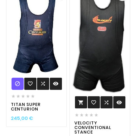

favorite_border

visibility





favorite_border

visibility

TITAN SUPER
CENTURION





Prix
245,00 €
VELOCITY
CONVENTIONAL
STANCE