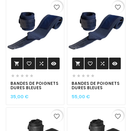
favorite_border
favorite_border
favorite_border

visibility
favorite_border

visibility












BANDES DE POIGNETS
BANDES DE POIGNETS
DURES BLEUES
DURES BLEUES
Prix
Prix
35,00 €
55,00 €
favorite_border
favorite_border