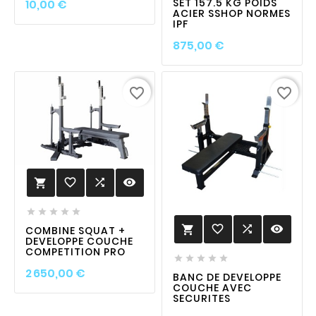
Prix
SET 157.5 KG POIDS
10,00 €
ACIER SSHOP NORMES
IPF
Prix
875,00 €
favorite_border
favorite_border
favorite_border

visibility






favorite_border

visibility

COMBINE SQUAT +
DEVELOPPE COUCHE
COMPETITION PRO





Prix
2 650,00 €
BANC DE DEVELOPPE
COUCHE AVEC
SECURITES