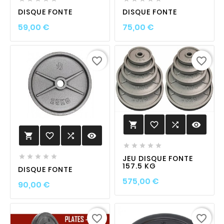
DISQUE FONTE
DISQUE FONTE
Prix
Prix
59,00 €
75,00 €
favorite_border
favorite_border
favorite_border

visibility

favorite_border

visibility











JEU DISQUE FONTE
157.5 KG
DISQUE FONTE
Prix
575,00 €
Prix
90,00 €
favorite_border
favorite_border