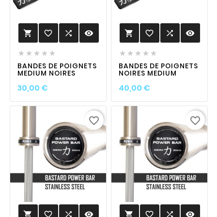
favorite_border

visibility
favorite_border

visibility












BANDES DE POIGNETS
BANDES DE POIGNETS
MEDIUM NOIRES
NOIRES MEDIUM
Prix
Prix
30,00 €
40,00 €
favorite_border
favorite_border
favorite_border

visibility
favorite_border

visibility

