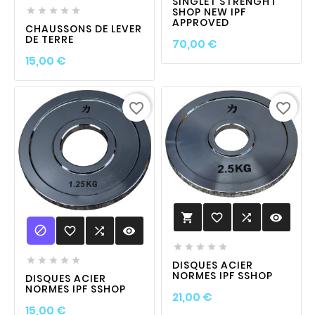
SINGLET STRENGHT
SHOP NEW IPF





APPROVED
CHAUSSONS DE LEVER
DE TERRE
Prix
70,00 €
Prix
15,00 €
favorite_border
favorite_border
favorite_border

visibility


favorite_border

visibility










DISQUES ACIER
NORMES IPF SSHOP
DISQUES ACIER
NORMES IPF SSHOP
Prix
21,00 €
Prix
15,00 €