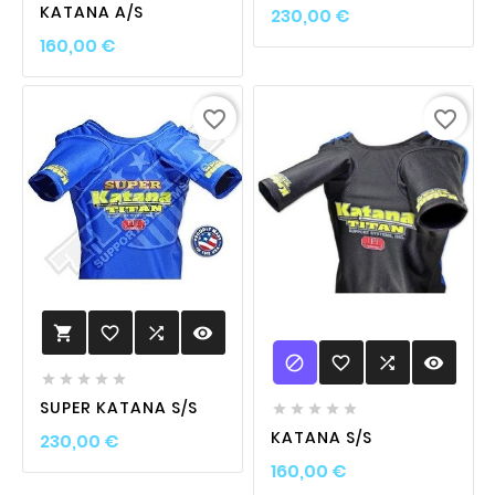
Prix
KATANA A/S
230,00 €
Prix
160,00 €
favorite_border
favorite_border
favorite_border

visibility


favorite_border

visibility





SUPER KATANA S/S





Prix
KATANA S/S
230,00 €
Prix
160,00 €