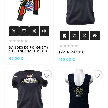
favorite_border

visibility

favorite_border

visibility











BANDES DE POIGNETS
GOLD SIGNATURE 60
INZER RAGE X
Prix
42,00 €
Prix
130,00 €
favorite_border
favorite_border