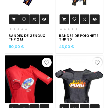
favorite_border

visibility
favorite_border

visibility












BANDES DE GENOUX
BANDES DE POIGNETS
THP 2 M
THP 90
Prix
Prix
50,00 €
43,00 €
favorite_border
favorite_border