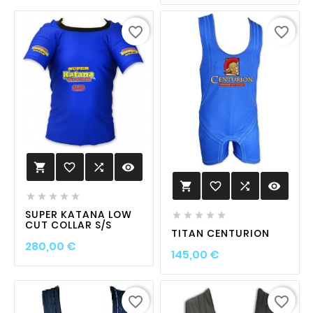
favorite_border
favorite_border
favorite_border

visibility

favorite_border

visibility






SUPER KATANA LOW





CUT COLLAR S/S
TITAN CENTURION
Prix
280,00 €
Prix
145,00 €
favorite_border
favorite_border