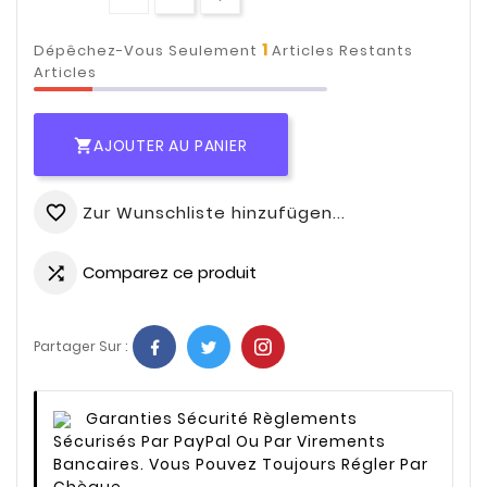
1
Dépêchez-Vous Seulement
Articles Restants
Articles
AJOUTER AU PANIER

Zur Wunschliste hinzufügen...
favorite_border
Comparez ce produit

Partager Sur :
Garanties Sécurité
Règlements
Sécurisés Par PayPal Ou Par Virements
Bancaires. Vous Pouvez Toujours Régler Par
Chèque.