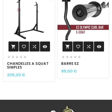
favorite_border

visibility
favorite_border

visibility












CHANDELLES A SQUAT
BARRE EZ
SIMPLES
Prix
65,00 €
Prix
205,00 €