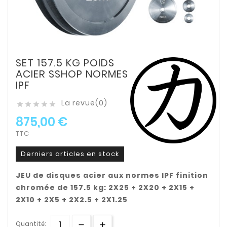
SET 157.5 KG POIDS
ACIER SSHOP NORMES
IPF
La revue(0)





875,00 €
TTC
Derniers articles en stock
JEU de disques acier aux normes IPF finition
chromée de 157.5 kg: 2X25 + 2X20 + 2X15 +
2X10 + 2X5 + 2X2.5 + 2X1.25
Quantité: