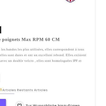
e poignets Max RPM 60 CM
 les bandes les plus utilisées, elles correspondent à tous
lles sont dures et ont un excellent rebond. Elles existent
n avec un double velcro , elles sont homologuées IPF et
1
t
Articles Restants Articles
Zur Wunschliste hinzufügen...
favorite_border