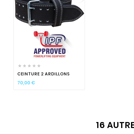
favorite_border

visibility






CEINTURE 2 ARDILLONS
Prix
70,00 €
16 AUTR