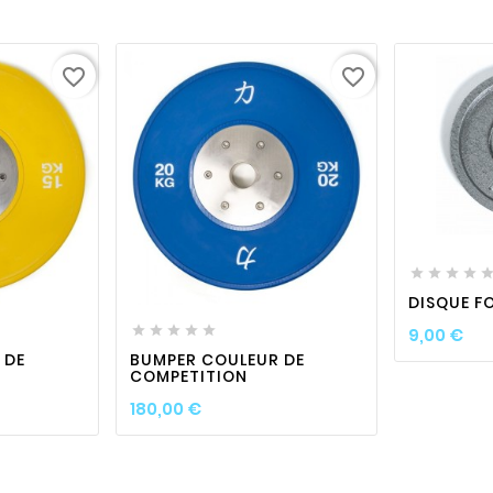
favorite_border
favorite_border






visibility
favorite_border

visibility

DISQUE F
Pri





9,00 €
 DE
BUMPER COULEUR DE
COMPETITION
Prix
180,00 €