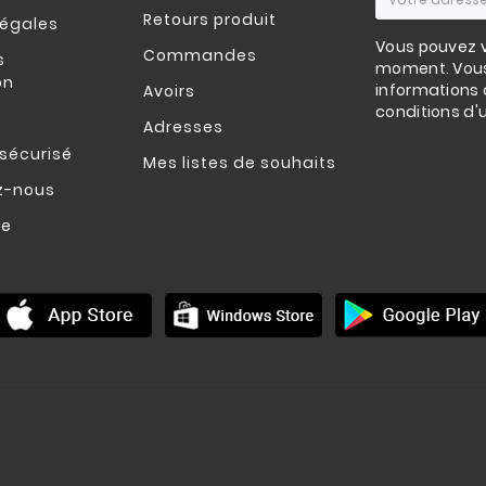
Retours produit
légales
Vous pouvez v
Commandes
s
moment. Vous
on
informations 
Avoirs
conditions d'ut
Adresses
sécurisé
Mes listes de souhaits
z-nous
te