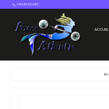
0964030465

ACCUEIL
Ac