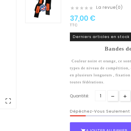
La revue(0)





37,00 €
TTC
Derniers articles en stock
Bandes d
Couleur noire et orange, ce sont
types de niveau de compétition, e
en plusieurs longueurs , fixatio
toutes fédérations.
Quantité:

Dépêchez-Vous Seulemen
AJOUTER AU PANIER
