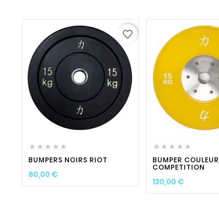
favorite_border
favorite_border

visibility
favorite_border












BUMPERS NOIRS RIOT
BUMPER COULEUR
COMPETITION
Prix
80,00 €
Prix
130,00 €