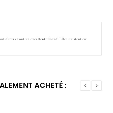
ont dures et ont un excellent rebond. Elles existent en
GALEMENT ACHETÉ :

