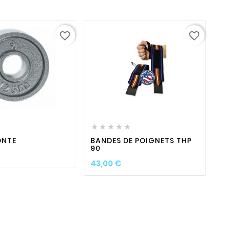
favorite_border
favorite_border
favorite_border

visibility
favorite_border

visibility








ONTE
BANDES DE POIGNETS THP
C
90
S
x
Prix
43,00 €
6