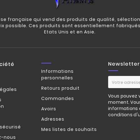
e française qui vend des produits de qualité, sélection
rix possible. Ces produits sont essentiellement fabriqué
Etats Unis et en Asie.
Newsletter
ciété
Informations
personnelles
Retours produit
légales
Vous pouvez v
Commandes
s
moment. Vous
on
informations 
Avoirs
conditions d'ut
Adresses
sécurisé
Mes listes de souhaits
z-nous