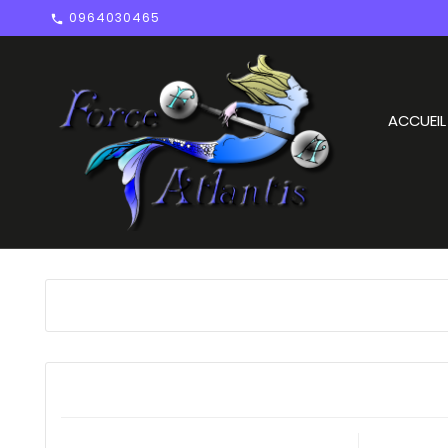
0964030465

ACCUEIL