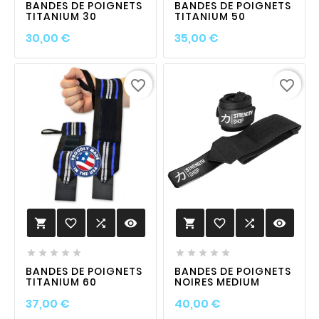
BANDES DE POIGNETS
BANDES DE POIGNETS
TITANIUM 30
TITANIUM 50
Prix
Prix
30,00 €
35,00 €
favorite_border
favorite_border
favorite_border

visibility
favorite_border

visibility












BANDES DE POIGNETS
BANDES DE POIGNETS
TITANIUM 60
NOIRES MEDIUM
Prix
Prix
37,00 €
40,00 €