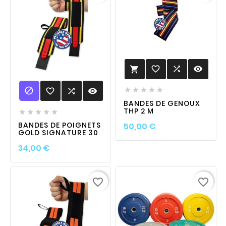
favorite_border

visibility


favorite_border

visibility





BANDES DE GENOUX
THP 2 M





Prix
BANDES DE POIGNETS
50,00 €
GOLD SIGNATURE 30
Prix
34,00 €
favorite_border
favorite_border