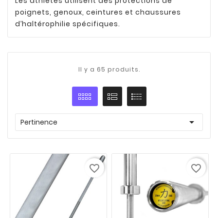
Les athlètes utilisent des protections de
poignets, genoux, ceintures et chaussures
d’haltérophilie spécifiques.
Il y a 65 produits.

Pertinence
favorite_border
favorite_border