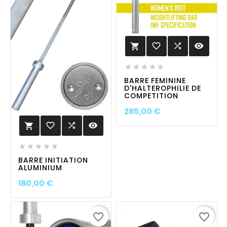
favorite_border

visibility






BARRE FEMININE
D'HALTEROPHILIE DE
COMPETITION
Prix
285,00 €
favorite_border

visibility






BARRE INITIATION
ALUMINIUM
Prix
180,00 €
favorite_border
favorite_border