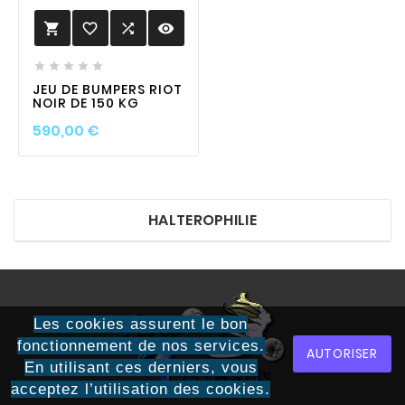
favorite_border

visibility






JEU DE BUMPERS RIOT
NOIR DE 150 KG
Prix
590,00 €
HALTEROPHILIE
Les cookies assurent le bon
fonctionnement de nos services.
AUTORISER
En utilisant ces derniers, vous
acceptez l’utilisation des cookies.