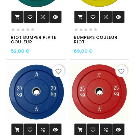
favorite_border

visibility
favorite_border

visibility












RIOT BUMPER PLATE
BUMPERS COULEUR
COULEUR
RIOT
Prix
Prix
52,00 €
69,00 €
favorite_border
favorite_border
favorite_border

visibility
favorite_border

visibility

