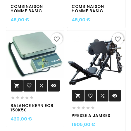
COMBINAISON
COMBINAISON
HOMME BASIC
HOMME BASIC
Prix
Prix
45,00 €
45,00 €
favorite_border
favorite_border
favorite_border

visibility

favorite_border

visibility






BALANCE KERN EOB





150K50
PRESSE A JAMBES
Prix
420,00 €
Prix
1 905,00 €