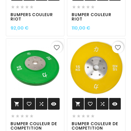










BUMPERS COULEUR
BUMPER COULEUR
RIOT
RIOT
Prix
Prix
92,00 €
110,00 €
favorite_border
favorite_border
favorite_border

visibility
favorite_border

visibility












BUMPER COULEUR DE
BUMPER COULEUR DE
COMPETITION
COMPETITION