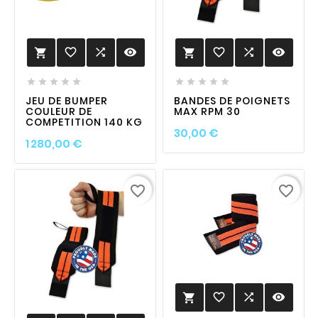
favorite_border

visibility
favorite_border

visibility












JEU DE BUMPER
BANDES DE POIGNETS
COULEUR DE
MAX RPM 30
COMPETITION 140 KG
Prix
30,00 €
Prix
1 280,00 €
favorite_border
favorite_border
favorite_border

visibility
