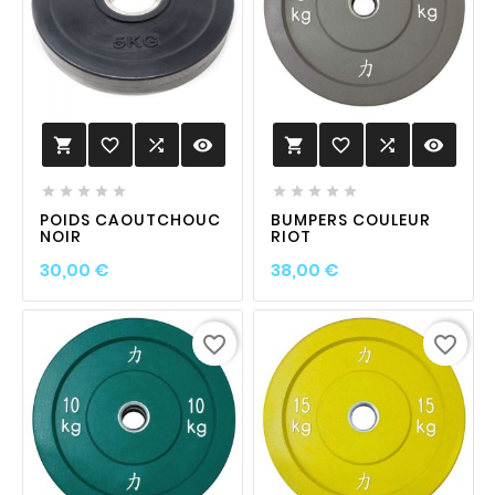
favorite_border

visibility
favorite_border

visibility












POIDS CAOUTCHOUC
BUMPERS COULEUR
NOIR
RIOT
Prix
Prix
30,00 €
38,00 €
favorite_border
favorite_border