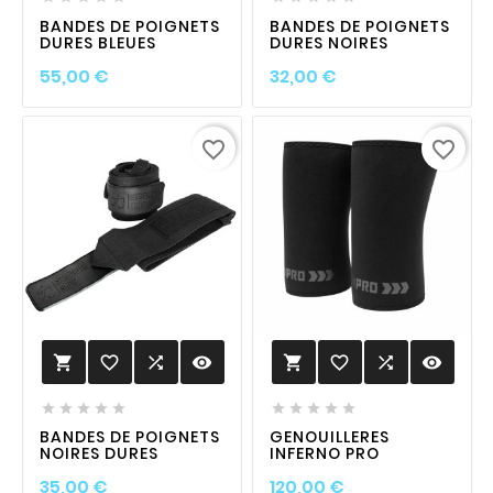
BANDES DE POIGNETS
BANDES DE POIGNETS
DURES BLEUES
DURES NOIRES
Prix
Prix
55,00 €
32,00 €
favorite_border
favorite_border
favorite_border

visibility
favorite_border

visibility












BANDES DE POIGNETS
GENOUILLERES
NOIRES DURES
INFERNO PRO
Prix
Prix
35,00 €
120,00 €