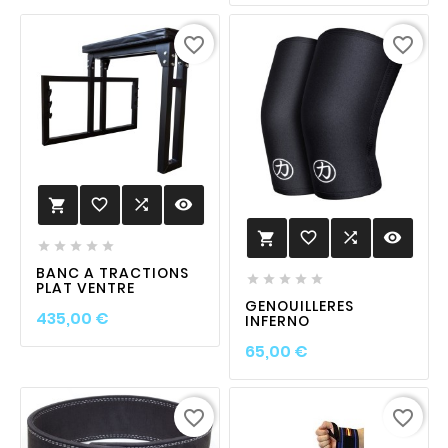
favorite_border
favorite_border
favorite_border

visibility

favorite_border

visibility






BANC A TRACTIONS





PLAT VENTRE
GENOUILLERES
Prix
435,00 €
INFERNO
Prix
65,00 €
favorite_border
favorite_border