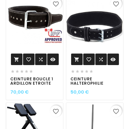
favorite_border
favorite_border
favorite_border

visibility
favorite_border

visibility












CEINTURE BOUCLE 1
CEINTURE
ARDILLON ETROITE
HALTEROPHILIE
Prix
Prix
70,00 €
50,00 €
favorite_border
favorite_border