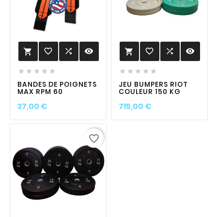
favorite_border

visibility
favorite_border

visibility












BANDES DE POIGNETS
JEU BUMPERS RIOT
MAX RPM 60
COULEUR 150 KG
Prix
Prix
37,00 €
715,00 €
favorite_border