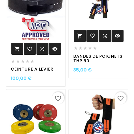
favorite_border

visibility

favorite_border

visibility






BANDES DE POIGNETS
THP 50





Prix
CEINTURE A LEVIER
35,00 €
Prix
100,00 €
favorite_border
favorite_border