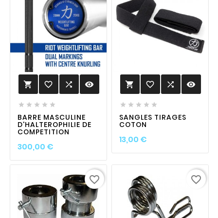
favorite_border

visibility
favorite_border

visibility












BARRE MASCULINE
SANGLES TIRAGES
D'HALTEROPHILIE DE
COTON
COMPETITION
Prix
13,00 €
Prix
300,00 €
favorite_border
favorite_border