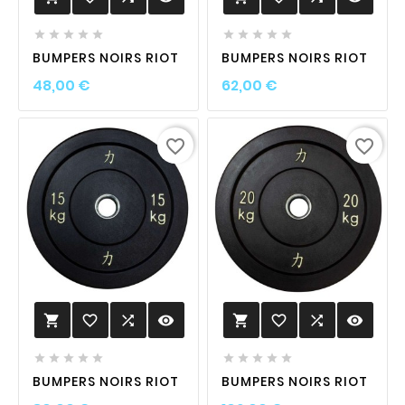










BUMPERS NOIRS RIOT
BUMPERS NOIRS RIOT
Prix
Prix
48,00 €
62,00 €
favorite_border
favorite_border
favorite_border

visibility
favorite_border

visibility












BUMPERS NOIRS RIOT
BUMPERS NOIRS RIOT