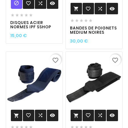

favorite_border

visibility
favorite_border

visibility











DISQUES ACIER
NORMES IPF SSHOP
BANDES DE POIGNETS
MEDIUM NOIRES
Prix
15,00 €
Prix
30,00 €
favorite_border
favorite_border
favorite_border

visibility
favorite_border

visibility











