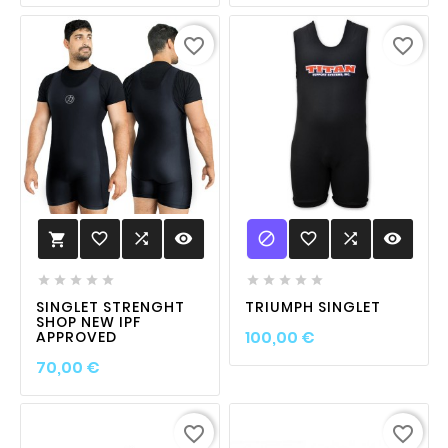
favorite_border
favorite_border

favorite_border

visibility
favorite_border

visibility











SINGLET STRENGHT
TRIUMPH SINGLET
SHOP NEW IPF
Prix
100,00 €
APPROVED
Prix
70,00 €
favorite_border
favorite_border