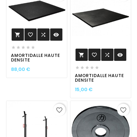
favorite_border

visibility






favorite_border

visibility

AMORTIDALLE HAUTE
DENSITE
Prix





88,00 €
AMORTIDALLE HAUTE
DENSITE
Prix
15,00 €
favorite_border
favorite_border