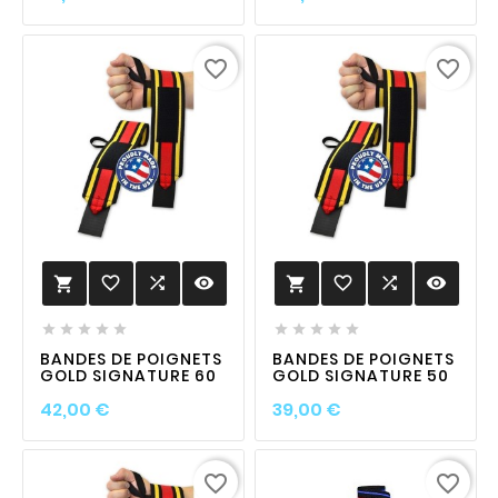
favorite_border
favorite_border
favorite_border

visibility
favorite_border

visibility












BANDES DE POIGNETS
BANDES DE POIGNETS
GOLD SIGNATURE 60
GOLD SIGNATURE 50
Prix
Prix
42,00 €
39,00 €
favorite_border
favorite_border