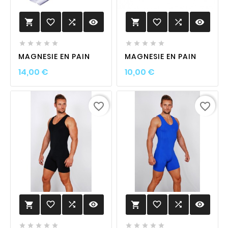
favorite_border

visibility
favorite_border

visibility












MAGNESIE EN PAIN
MAGNESIE EN PAIN
Prix
Prix
14,00 €
10,00 €
favorite_border
favorite_border
favorite_border

visibility
favorite_border

visibility











