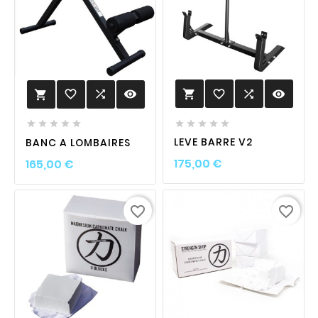
favorite_border

visibility

favorite_border

visibility











LEVE BARRE V2
BANC A LOMBAIRES
Prix
Prix
175,00 €
165,00 €
favorite_border
favorite_border