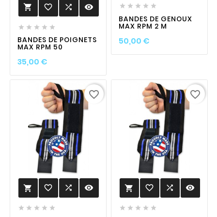
favorite_border

visibility






BANDES DE GENOUX
MAX RPM 2 M





Prix
BANDES DE POIGNETS
50,00 €
MAX RPM 50
Prix
35,00 €
favorite_border
favorite_border
favorite_border

visibility
favorite_border

visibility











