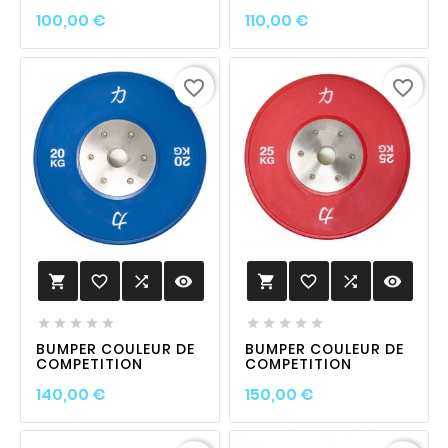
Prix
Prix
100,00 €
110,00 €
favorite_border
favorite_border
favorite_border

visibility
favorite_border

visibility












BUMPER COULEUR DE
BUMPER COULEUR DE
COMPETITION
COMPETITION
Prix
Prix
140,00 €
150,00 €