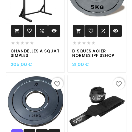
favorite_border

visibility
favorite_border

visibility












CHANDELLES A SQUAT
DISQUES ACIER
SIMPLES
NORMES IPF SSHOP
Prix
Prix
205,00 €
31,00 €
favorite_border
favorite_border