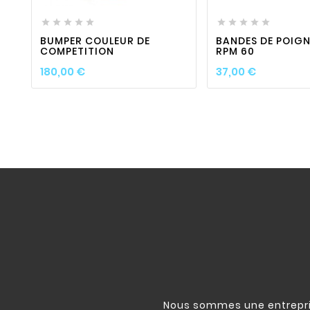










BUMPER COULEUR DE
BANDES DE POIG
COMPETITION
RPM 60
Prix
Prix
180,00 €
37,00 €
Nous sommes une entrepris