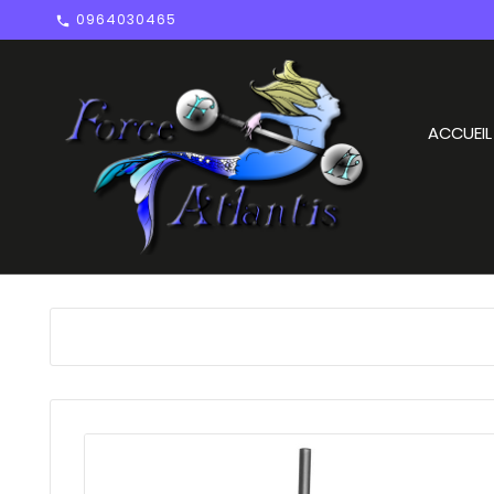
0964030465

ACCUEIL