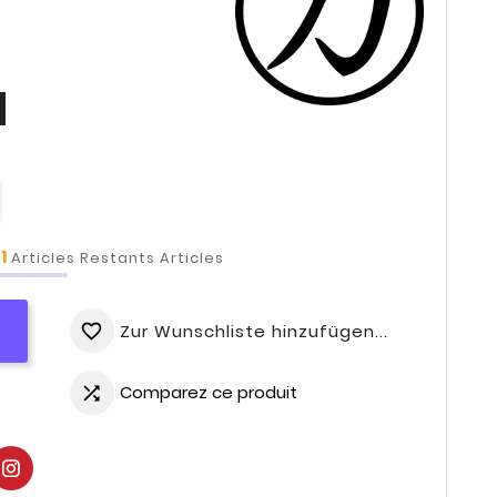
1
t
Articles Restants Articles
Zur Wunschliste hinzufügen...
favorite_border
Comparez ce produit
