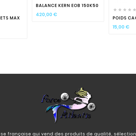
BALANCE KERN EOB 150K50




Prix
420,00 €
NETS MAX
POIDS C
Pr
15,00 €
e française qui vend des produits de qualité, sélection