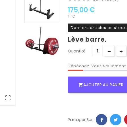
175,00 €
TTC
Derniers articles en stock
Lève barre.
Quantité:
Dépêchez-Vous Seulemen
AJOUTER AU PANIER


Partager Sur :