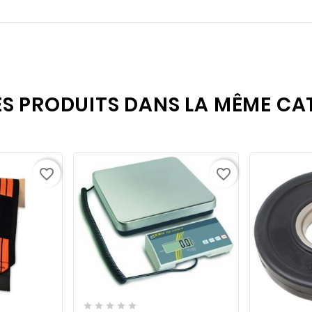
ES PRODUITS DANS LA MÊME CAT
favorite_border
favorite_border
favorite_border

visibility


visibility





