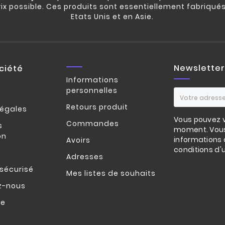
rix possible. Ces produits sont essentiellement fabriqué
Etats Unis et en Asie.
Newsletter
ciété
Informations
personnelles
Retours produit
légales
Vous pouvez v
Commandes
s
moment. Vous
on
informations 
Avoirs
conditions d'ut
Adresses
sécurisé
Mes listes de souhaits
z-nous
te