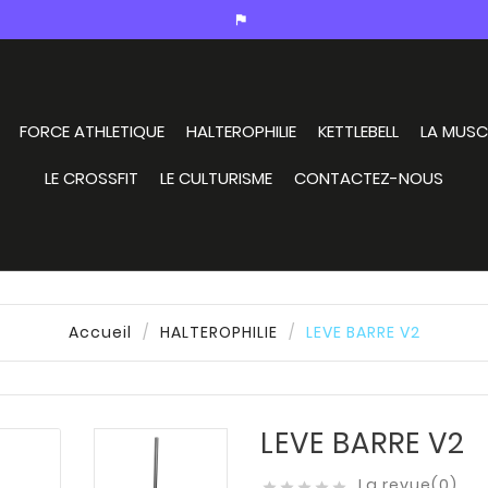
assistant_photo
FORCE ATHLETIQUE
HALTEROPHILIE
KETTLEBELL
LA MUSC
LE CROSSFIT
LE CULTURISME
CONTACTEZ-NOUS
Accueil
HALTEROPHILIE
LEVE BARRE V2
LEVE BARRE V2
La revue(0)




