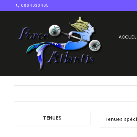
0964030465

ACCUEIL
TENUES
Tenues spéci