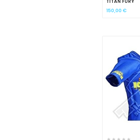
TITAN FURY
Prix
150,00 €





