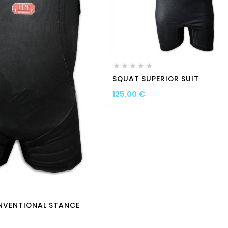
favorite_border

visibili






SQUAT SUPERIOR SUIT
Prix
125,00 €
favorite_border

visibility
NVENTIONAL STANCE