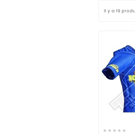
Il y a 19 prod





