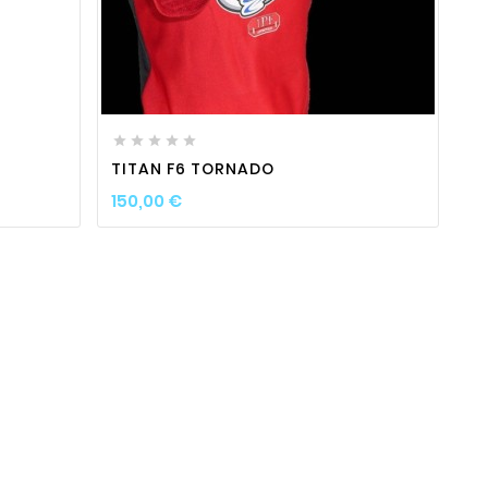
ty
favorite_border

visibility






TITAN F6 TORNADO
Prix
150,00 €