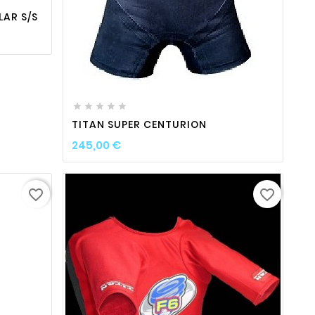
AR S/S

favorite_border

visibility





TITAN SUPER CENTURION
Prix
245,00 €
favorite_border
favorite_border