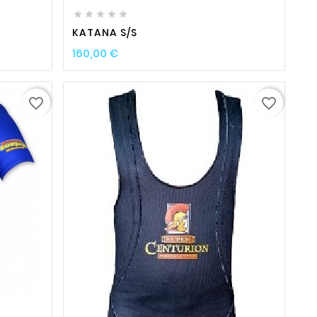





KATANA S/S
Prix
160,00 €
favorite_border
favorite_border
ty