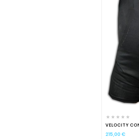






VELOCITY CO
Prix
215,00 €