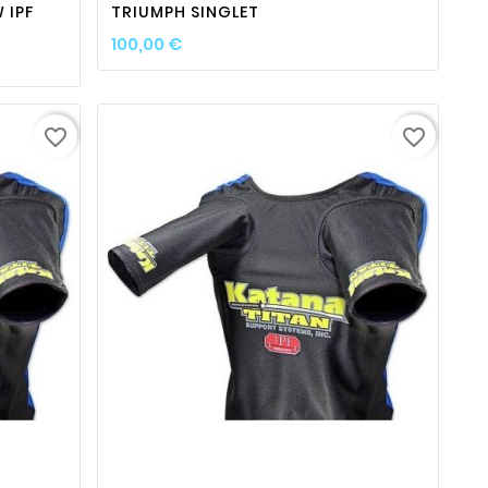
 IPF
TRIUMPH SINGLET
Prix
100,00 €
favorite_border
favorite_border

ty
favorite_border

visibility