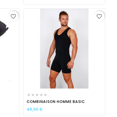
favorite_border
favorite_border
favorite_border

visibility

ty





COMBINAISON HOMME BASIC
Prix
45,00 €