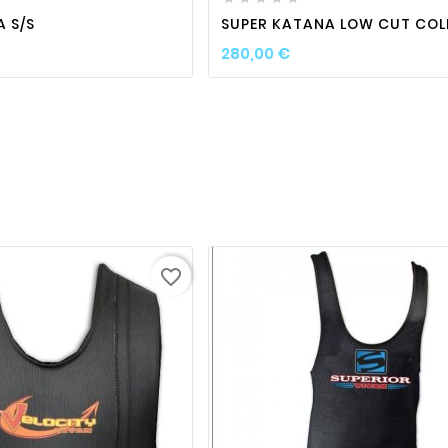
 S/S
SUPER KATANA LOW CUT COLL
Prix
280,00 €
favorite_border