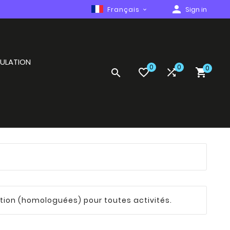
person
Français
Sign in

ULATION
0
0
0
favorite_border


search

tion (homologuées) pour toutes activités.