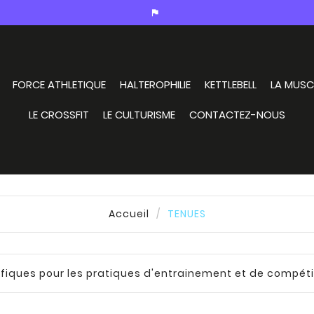
assistant_photo
FORCE ATHLETIQUE
HALTEROPHILIE
KETTLEBELL
LA MUSC
LE CROSSFIT
LE CULTURISME
CONTACTEZ-NOUS
Accueil
TENUES
fiques pour les pratiques d'entrainement et de compéti