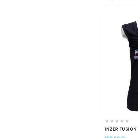






INZER FUSION
Prix