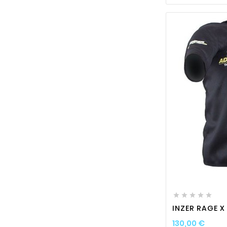






INZER RAGE X
Prix
130,00 €