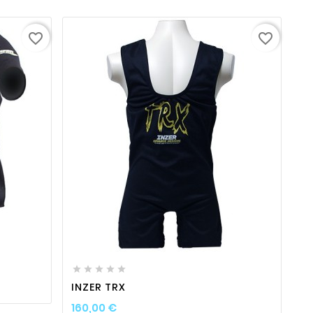
favorite_border
favorite_border
ty
favorite_border

visibility






INZER TRX
Prix
160,00 €