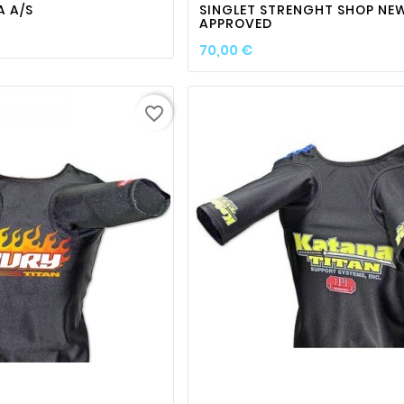
A A/S
SINGLET STRENGHT SHOP NEW
APPROVED
Prix
70,00 €
favorite_border
favorite_border

visibility
favorite_border

visibili
