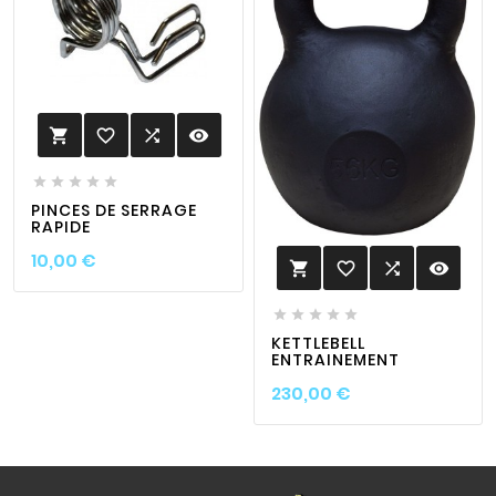
favorite_border

visibility






PINCES DE SERRAGE
RAPIDE
Prix
10,00 €
favorite_border

visibility






KETTLEBELL
ENTRAINEMENT
Prix
230,00 €