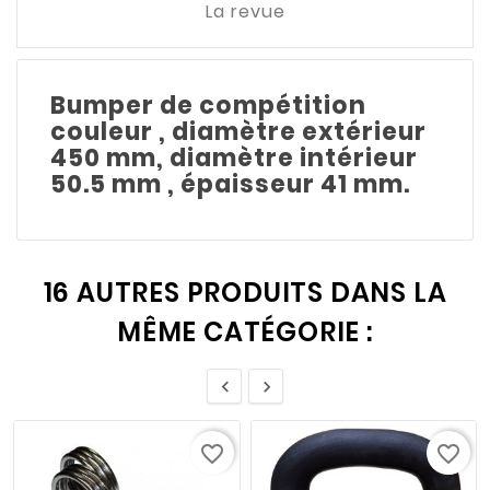
La revue
Bumper de compétition
couleur , diamètre extérieur
450 mm, diamètre intérieur
50.5 mm , épaisseur 41 mm.
16 AUTRES PRODUITS DANS LA
MÊME CATÉGORIE :


favorite_border
favorite_border