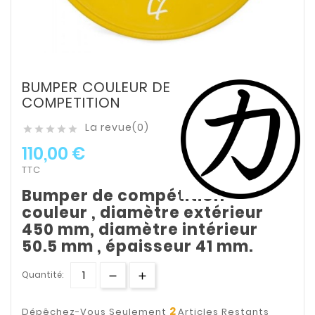
BUMPER COULEUR DE
COMPETITION
La revue(0)





110,00 €
TTC
Bumper de compétition
couleur , diamètre extérieur
450 mm, diamètre intérieur
50.5 mm , épaisseur 41 mm.
Quantité:
2
Dépêchez-Vous Seulement
Articles Restants