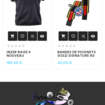
favorite_border

visibility
favorite_border

visibility












INZER RAGE X
BANDES DE POIGNETS
NOUVEAU
GOLD SIGNATURE 60
Prix
Prix
155,00 €
42,00 €