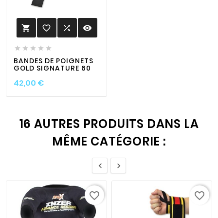
favorite_border

visibility






BANDES DE POIGNETS
GOLD SIGNATURE 60
Prix
42,00 €
16 AUTRES PRODUITS DANS LA
MÊME CATÉGORIE :


favorite_border
favorite_border