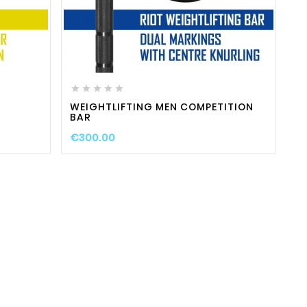
ty
favorite_border

visibility






WEIGHTLIFTING MEN COMPETITION
BAR
€300.00