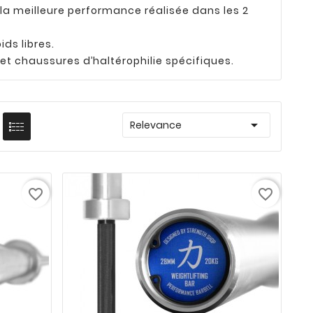
la meilleure performance réalisée dans les 2
ids libres.
 et chaussures d’haltérophilie spécifiques.

Relevance
favorite_border
favorite_border