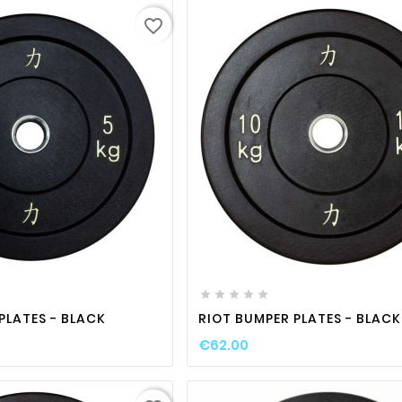
favorite_border
favorite_border

visibility
favorite_border

visibili






PLATES - BLACK
RIOT BUMPER PLATES - BLACK
€62.00