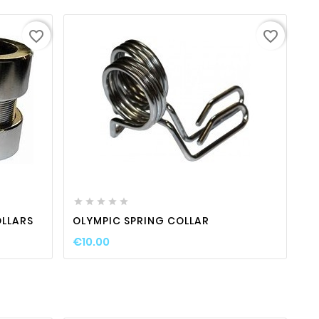
favorite_border
favorite_border
ty
favorite_border

visibility






OLLARS
OLYMPIC SPRING COLLAR
€10.00