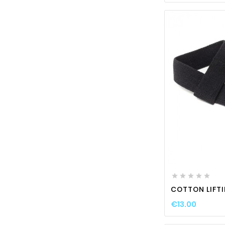






COTTON LIFT
€13.00