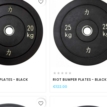
favorite_border
favorite_border

visibility
favorite_border

visibili






PLATES - BLACK
RIOT BUMPER PLATES - BLACK
€122.00
favorite_border