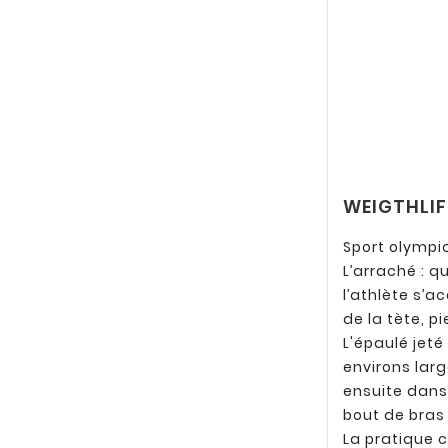
WEIGTHLI
Sport olympi
L’arraché : q
l’athlète s’a
de la tète, p
L'épaulé jeté
environs larg
ensuite dans
bout de bras 
La pratique 