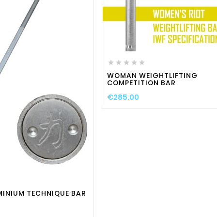
favorite_border

visibili






WOMAN WEIGHTLIFTING
COMPETITION BAR
€285.00
favorite_border

visibility
MINIUM TECHNIQUE BAR