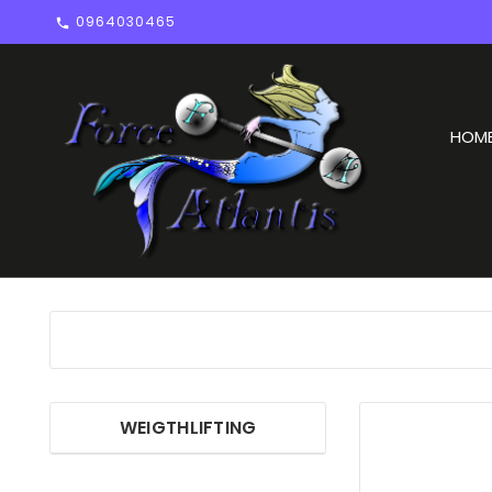
0964030465

HOM
WEIGTHLIFTING