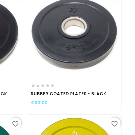
ty
favorite_border

visibility






ACK
RUBBER COATED PLATES - BLACK
€30.00
favorite_border
favorite_border