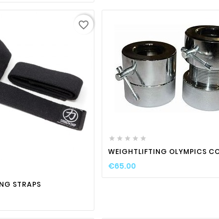
favorite_border
favorite_border

visibili






favorite_border

visibility
WEIGHTLIFTING OLYMPICS C
€65.00
ING STRAPS