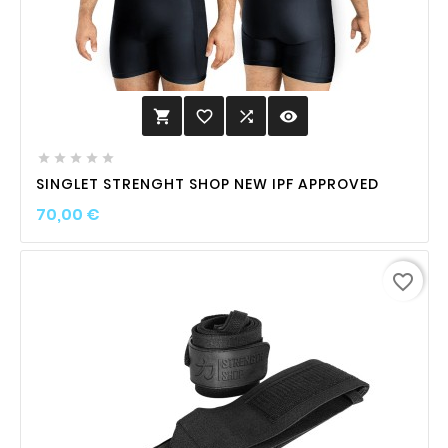
favorite_border

visibility






SINGLET STRENGHT SHOP NEW IPF APPROVED
Prix
70,00 €
favorite_border