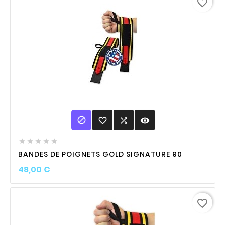
favorite_border

favorite_border

visibility





BANDES DE POIGNETS GOLD SIGNATURE 90
Prix
48,00 €
favorite_border