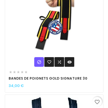

favorite_border

visibility





BANDES DE POIGNETS GOLD SIGNATURE 30
Prix
34,00 €
favorite_border