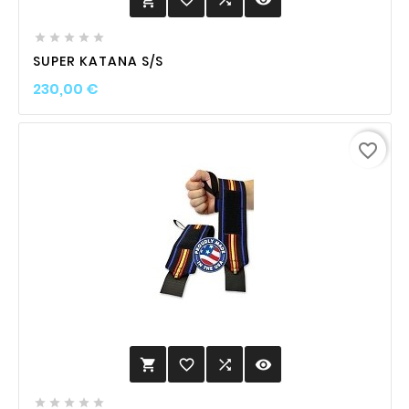






SUPER KATANA S/S
Prix
230,00 €
favorite_border
favorite_border

visibility





