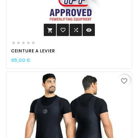
favorite_border

visibility






CEINTURE A LEVIER
Prix
95,00 €
favorite_border