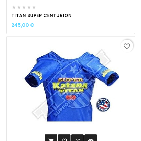





TITAN SUPER CENTURION
Prix
245,00 €
favorite_border
favorite_border

visibility