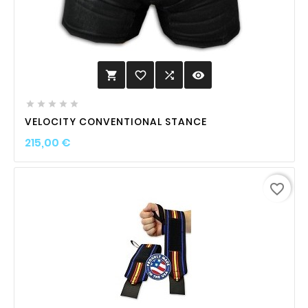
favorite_border

visibility






VELOCITY CONVENTIONAL STANCE
Prix
215,00 €
favorite_border