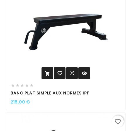
favorite_border

visibility






BANC PLAT SIMPLE AUX NORMES IPF
Prix
215,00 €
favorite_border