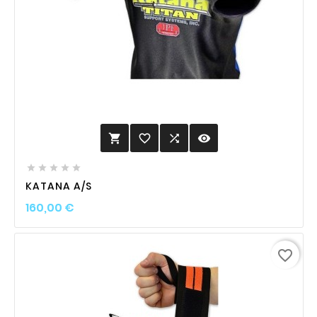
favorite_border

visibility






KATANA A/S
Prix
160,00 €
favorite_border