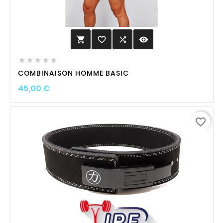
favorite_border

visibility






COMBINAISON HOMME BASIC
Prix
45,00 €
favorite_border