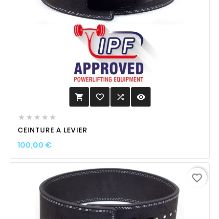
favorite_border

visibility






CEINTURE A LEVIER
Prix
100,00 €
favorite_border