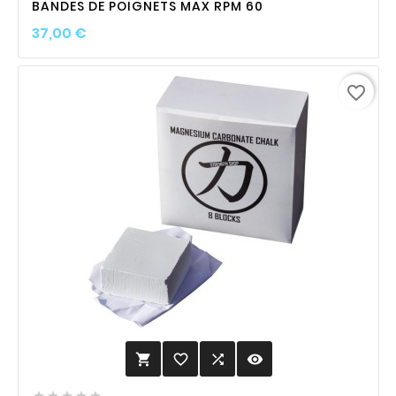
BANDES DE POIGNETS MAX RPM 60
Prix
37,00 €
favorite_border
favorite_border

visibility





