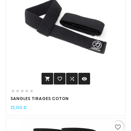
favorite_border

visibility






SANGLES TIRAGES COTON
Prix
13,00 €
favorite_border