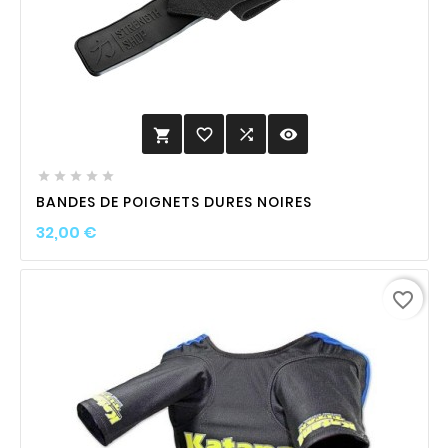
favorite_border

visibility






BANDES DE POIGNETS DURES NOIRES
Prix
32,00 €
favorite_border