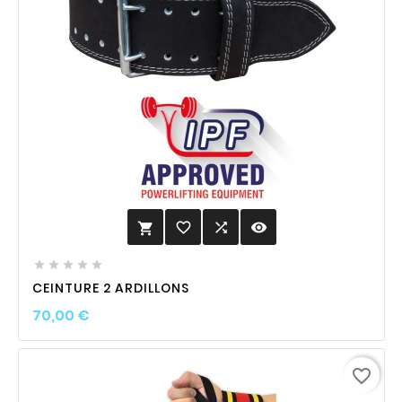
favorite_border

visibility






CEINTURE 2 ARDILLONS
Prix
70,00 €
favorite_border