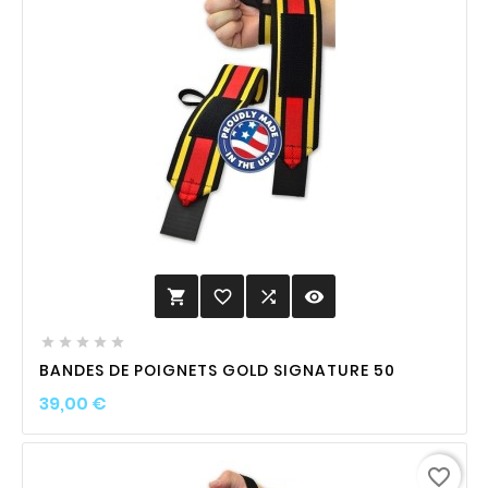
favorite_border

visibility






BANDES DE POIGNETS GOLD SIGNATURE 50
Prix
39,00 €
favorite_border