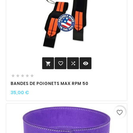
favorite_border

visibility






BANDES DE POIGNETS MAX RPM 50
Prix
35,00 €
favorite_border