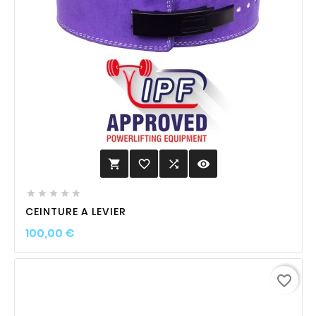
favorite_border

visibility






CEINTURE A LEVIER
Prix
100,00 €
favorite_border