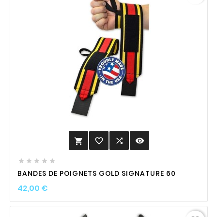
favorite_border

visibility






BANDES DE POIGNETS GOLD SIGNATURE 60
Prix
42,00 €