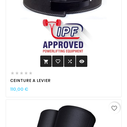
favorite_border

visibility






CEINTURE A LEVIER
Prix
110,00 €
favorite_border