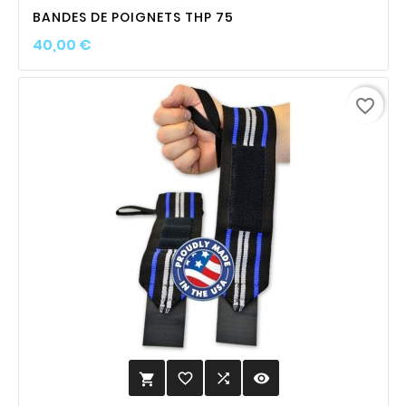
BANDES DE POIGNETS THP 75
Prix
40,00 €
favorite_border
favorite_border

visibility
