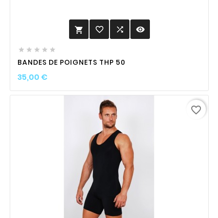
favorite_border

visibility






BANDES DE POIGNETS THP 50
Prix
35,00 €
favorite_border