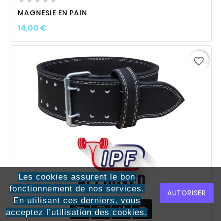
MAGNESIE EN PAIN
Prix
14,00 €
favorite_border
Les cookies assurent le bon
fonctionnement de nos services.
AUTORISER
En utilisant ces derniers, vous
favorite_border

visibility

acceptez l’utilisation des cookies.