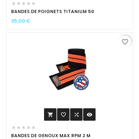





BANDES DE POIGNETS TITANIUM 50
Prix
35,00 €
favorite_border
favorite_border

visibility






BANDES DE GENOUX MAX RPM 2 M