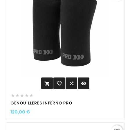
favorite_border

visibility






GENOUILLERES INFERNO PRO
Prix
120,00 €