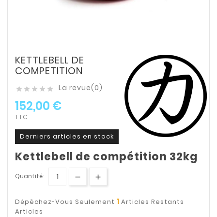
KETTLEBELL DE
COMPETITION
La revue(0)





152,00 €
TTC
Derniers articles en stock
Kettlebell de compétition 32kg
Quantité:
1
Dépêchez-Vous Seulement
Articles Restants
Articles