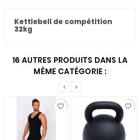
Kettlebell de compétition
32kg
16 AUTRES PRODUITS DANS LA
MÊME CATÉGORIE :


favorite_border
favorite_border