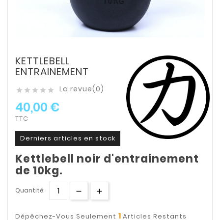
KETTLEBELL
ENTRAINEMENT
La revue(0)





40,00 €
TTC
Derniers articles en stock
Kettlebell noir d'entrainement
de 10kg.
Quantité:
1
Dépêchez-Vous Seulement
Articles Restants