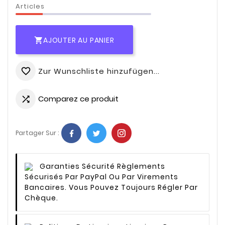
Articles
AJOUTER AU PANIER

Zur Wunschliste hinzufügen...
favorite_border
Comparez ce produit

Partager Sur :
Garanties Sécurité
Règlements
Sécurisés Par PayPal Ou Par Virements
Bancaires. Vous Pouvez Toujours Régler Par
Chèque.