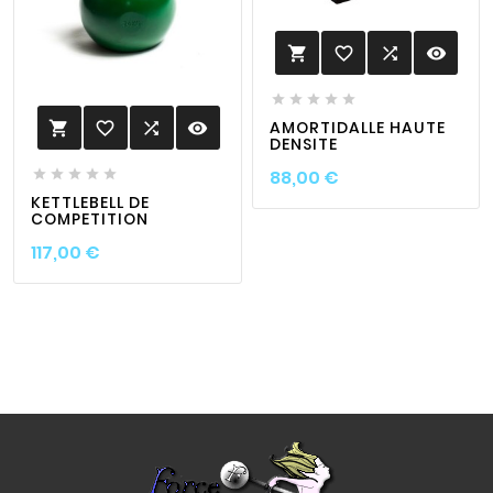
favorite_border

visibility






AMORTIDALLE HAUTE
favorite_border

visibility

DENSITE
Prix
88,00 €





KETTLEBELL DE
COMPETITION
Prix
117,00 €