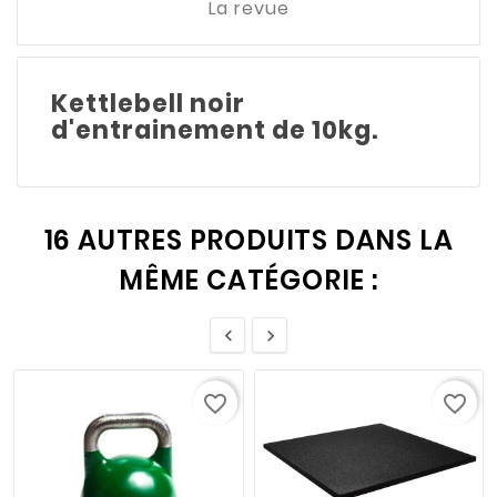
La revue
Kettlebell noir
d'entrainement de 10kg.
16 AUTRES PRODUITS DANS LA
MÊME CATÉGORIE :


favorite_border
favorite_border