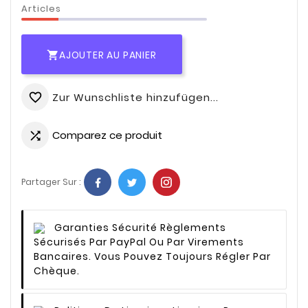
Articles
AJOUTER AU PANIER

Zur Wunschliste hinzufügen...
favorite_border
Comparez ce produit

Partager Sur :
Garanties Sécurité
Règlements
Sécurisés Par PayPal Ou Par Virements
Bancaires. Vous Pouvez Toujours Régler Par
Chèque.