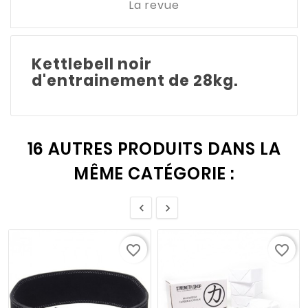
La revue
Kettlebell noir
d'entrainement de 28kg.
16 AUTRES PRODUITS DANS LA
MÊME CATÉGORIE :


favorite_border
favorite_border