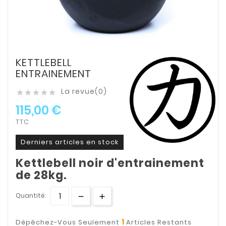
KETTLEBELL
ENTRAINEMENT
La revue(0)





115,00 €
TTC
Derniers articles en stock
Kettlebell noir d'entrainement
de 28kg.
Quantité:
1
Dépêchez-Vous Seulement
Articles Restants