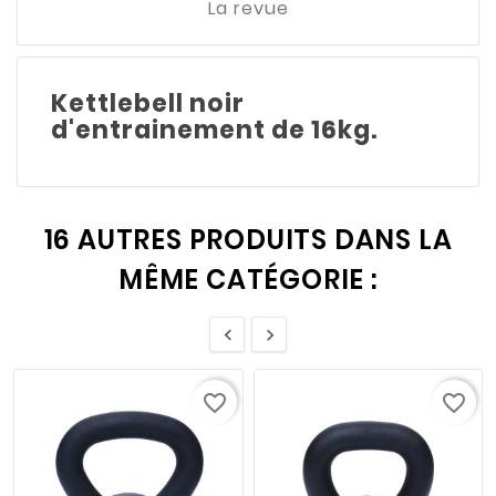
La revue
Kettlebell noir
d'entrainement de 16kg.
16 AUTRES PRODUITS DANS LA
MÊME CATÉGORIE :


favorite_border
favorite_border