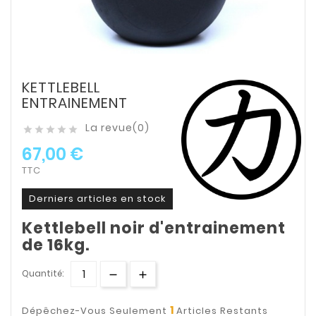
KETTLEBELL
ENTRAINEMENT
La revue(0)





67,00 €
TTC
Derniers articles en stock
Kettlebell noir d'entrainement
de 16kg.
Quantité:
1
Dépêchez-Vous Seulement
Articles Restants