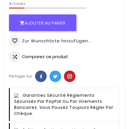
Articles
AJOUTER AU PANIER

Zur Wunschliste hinzufügen...
favorite_border
Comparez ce produit

Partager Sur :
Garanties Sécurité
Règlements
Sécurisés Par PayPal Ou Par Virements
Bancaires. Vous Pouvez Toujours Régler Par
Chèque.