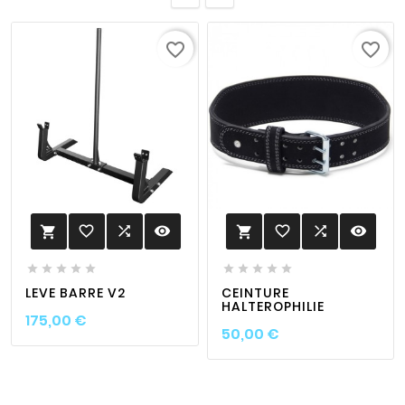
favorite_border
favorite_border
favorite_border

visibility
favorite_border

visibility












LEVE BARRE V2
CEINTURE
HALTEROPHILIE
Prix
175,00 €
Prix
50,00 €