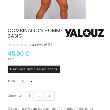
COMBINAISON HOMME
BASIC
La revue(0)





45,00 €
TTC
Derniers articles en stock
Taille :
Quantité:
1
Dépêchez-Vous Seulement
Articles Restants