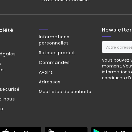
Newsletter
ciété
Informations
personnelles
Retours produit
légales
Vous pouvez v
Commandes
s
moment. Vous
on
informations 
Avoirs
conditions d'ut
Adresses
sécurisé
Mes listes de souhaits
z-nous
te