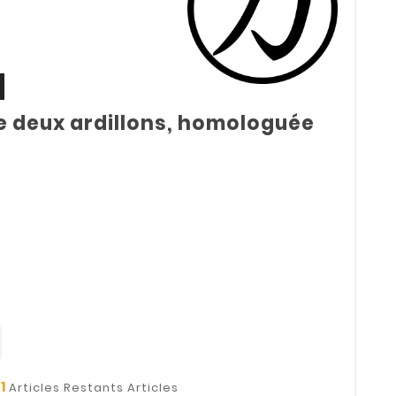
e deux ardillons, homologuée
1
t
Articles Restants Articles