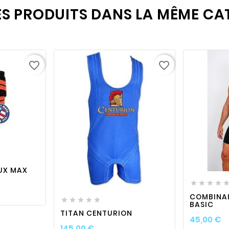
ES PRODUITS DANS LA MÊME CAT
favorite_border
favorite_border

visibility

UX MAX
favorite_border

visibility





COMBINA





BASIC
TITAN CENTURION
Pr
45,00 €
Prix
145,00 €