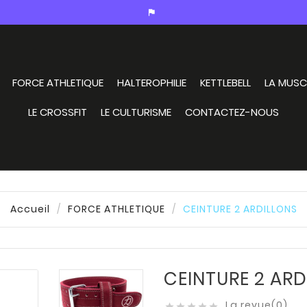
assistant_photo
FORCE ATHLETIQUE
HALTEROPHILIE
KETTLEBELL
LA MUSC
LE CROSSFIT
LE CULTURISME
CONTACTEZ-NOUS
Accueil
FORCE ATHLETIQUE
CEINTURE 2 ARDILLONS
CEINTURE 2 ARD
La revue(0)




