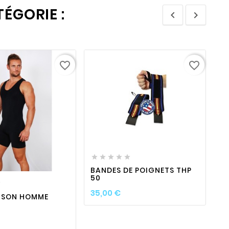
ÉGORIE :


favorite_border
favorite_border
favorite_border

visibility






favorite_border

visibility
BANDES DE POIGNETS THP
50


Prix
35,00 €
ISON HOMME
C
70
ix