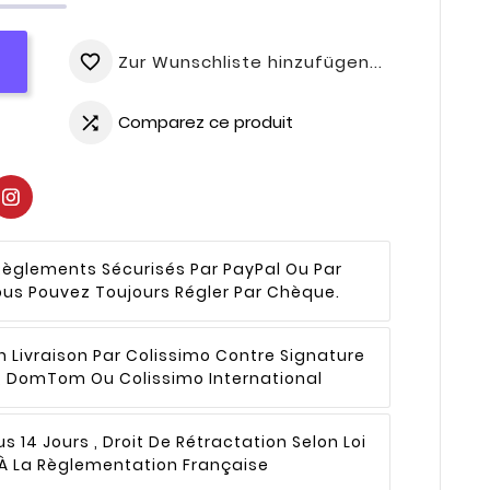
Zur Wunschliste hinzufügen...
favorite_border
Comparez ce produit

Règlements Sécurisés Par PayPal Ou Par
ous Pouvez Toujours Régler Par Chèque.
n
Livraison Par Colissimo Contre Signature
 , DomTom Ou Colissimo International
s 14 Jours , Droit De Rétractation Selon Loi
 La Règlementation Française