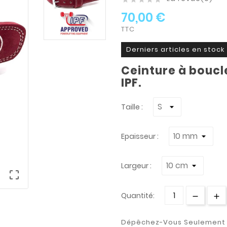
70,00 €
TTC
Derniers articles en stock
Ceinture à boucl
IPF.
Taille :
Epaisseur :
Largeur :

Quantité:
Dépêchez-Vous Seulemen