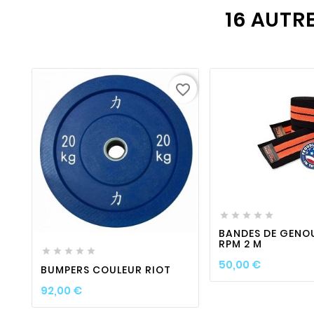
16 AUTR
favorite_border
favorite_border






favorite_border

visibility

BANDES DE GENO
RPM 2 M





Prix
50,00 €
BUMPERS COULEUR RIOT
Prix
92,00 €